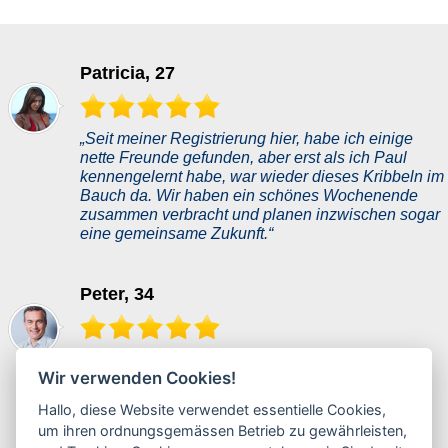
Patricia, 27
„Seit meiner Registrierung hier, habe ich einige
nette Freunde gefunden, aber erst als ich Paul
kennengelernt habe, war wieder dieses Kribbeln im
Bauch da. Wir haben ein schönes Wochenende
zusammen verbracht und planen inzwischen sogar
eine gemeinsame Zukunft.“
Peter, 34
„Dank dieser Datingseite trat meine Traumfrau in
Wir verwenden Cookies!
mein Leben. Sie passt perfekt zu mir. Ich habe
zuerst nicht daran geglaubt, aber sie beweist mir
Hallo, diese Website verwendet essentielle Cookies,
jeden Tag aufs Neue, dass sie all das ist, was ich
um ihren ordnungsgemässen Betrieb zu gewährleisten,
immer wollte.“